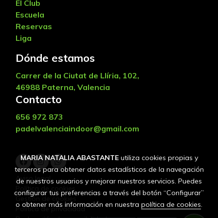
El Club
Escuela
Reservas
Liga
Dónde estamos
Carrer de la Ciutat de Llíria, 102,
46988 Paterna, Valencia
Contacto
656 972 873
padelvalenciaindoor@gmail.com
MARIA NATALIA ABASTANTE
utiliza cookies propias y
terceros para obtener datos estadísticos de la navegación
Aviso legal
de nuestros usuarios y mejorar nuestros servicios. Puedes
Política de cookies
configurar tus preferencias a través del botón “Configurar”
Gestión de cookies
o obtener más información en nuestra
política de cookies
.
Política de privacidad